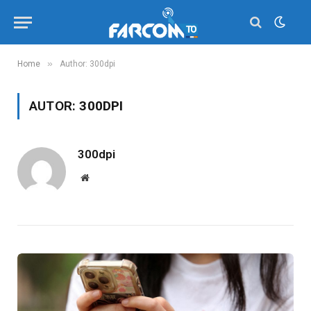
»
Home
Author: 300dpi
AUTOR:
300DPI
300dpi
Website