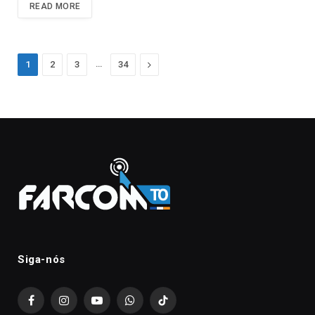
READ MORE
…
Next
1
2
3
34
Siga-nós
Facebook
Instagram
YouTube
WhatsApp
TikTok