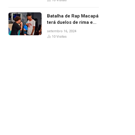
10
Visitas
Batalha de Rap Macapá
terá duelos de rima e
venda de comidas
setembro 16, 2024
típicas no Mercado
10
Visitas
Central