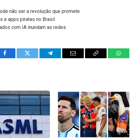
pode não ser a revolução que promete
s e apps piratas no Brasil
riados com IA inundam as redes
Facebook
Twitter
Telegram
Email
Copy
WhatsA
Link