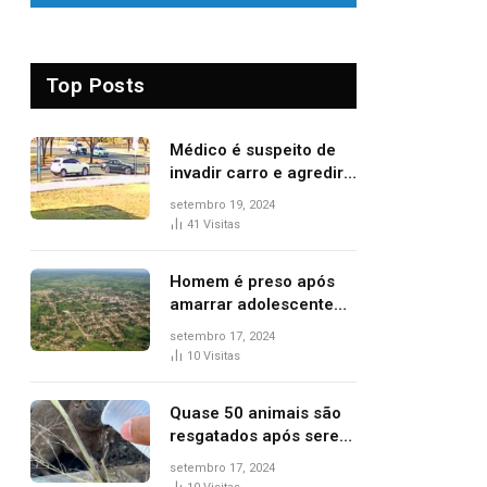
Top Posts
Médico é suspeito de
invadir carro e agredir
delegado aposentado
setembro 19, 2024
durante confusão no
41
Visitas
trânsito
Homem é preso após
amarrar adolescente
suspeito de furto em
setembro 17, 2024
estaca de cerca e
10
Visitas
agredi-lo
Quase 50 animais são
resgatados após serem
vítimas de incêndios
setembro 17, 2024
florestais no Tocantins