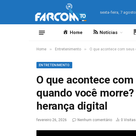
sexta-feira, 7 agost
Home
Notícias
»
»
Home
Entretenimento
O que acontece com seus d
ENTRETENIMENTO
O que acontece com 
quando você morre? 
herança digital
fevereiro 26, 2026
Nenhum comentário
0
Visitas