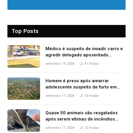
Top Posts
Médico é suspeito de invadir carro e
agredir delegado aposentado
durante confusão no trânsito
setembro 19, 2024
41
Visitas
Homem é preso após amarrar
adolescente suspeito de furto em
estaca de cerca e agredi-lo
setembro 17, 2024
10
Visitas
Quase 50 animais são resgatados
após serem vítimas de incêndios
florestais no Tocantins
setembro 17, 2024
10
Visitas