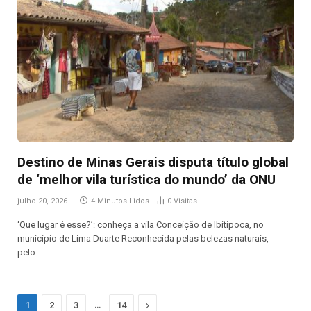
Destino de Minas Gerais disputa título global
de ‘melhor vila turística do mundo’ da ONU
julho 20, 2026
4 Minutos Lidos
0
Visitas
‘Que lugar é esse?’: conheça a vila Conceição de Ibitipoca, no
município de Lima Duarte Reconhecida pelas belezas naturais,
pelo…
…
Next
1
2
3
14