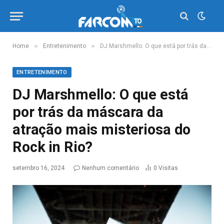
»
»
Home
Entretenimento
DJ Marshmello: O que está por trás da máscara da atração mais misteriosa do Rock in Rio?
ENTRETENIMENTO
DJ Marshmello: O que está
por trás da máscara da
atração mais misteriosa do
Rock in Rio?
setembro 16, 2024
Nenhum comentário
0
Visitas