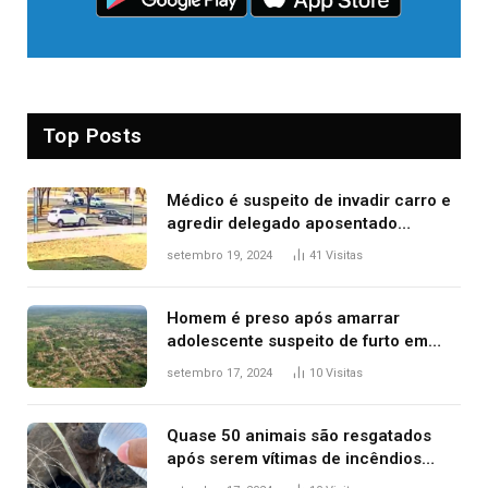
Top Posts
Médico é suspeito de invadir carro e
agredir delegado aposentado
durante confusão no trânsito
setembro 19, 2024
41
Visitas
Homem é preso após amarrar
adolescente suspeito de furto em
estaca de cerca e agredi-lo
setembro 17, 2024
10
Visitas
Quase 50 animais são resgatados
após serem vítimas de incêndios
florestais no Tocantins