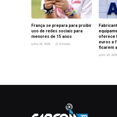
França se prepara para proibir
Fabrican
uso de redes sociais para
equipame
menores de 15 anos
oferece 
euros a 
julho 20, 2026
0
Visitas
ficarem 
julho 20, 202