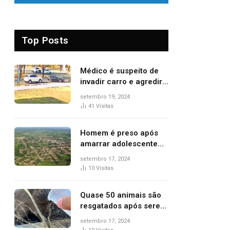
Top Posts
Médico é suspeito de
invadir carro e agredir
delegado aposentado
setembro 19, 2024
durante confusão no
41
Visitas
trânsito
Homem é preso após
amarrar adolescente
suspeito de furto em
setembro 17, 2024
estaca de cerca e
10
Visitas
agredi-lo
Quase 50 animais são
resgatados após serem
vítimas de incêndios
setembro 17, 2024
florestais no Tocantins