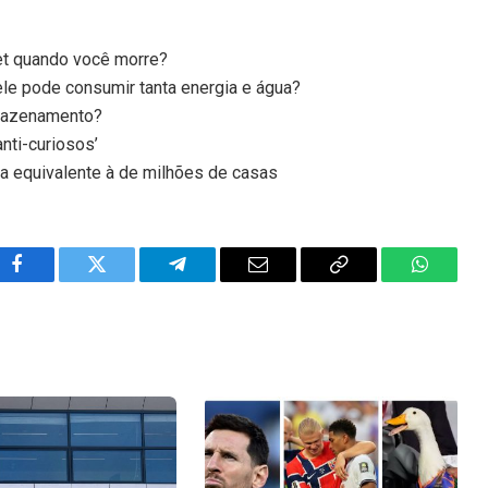
et quando você morre?
le pode consumir tanta energia e água?
rmazenamento?
nti-curiosos’
a equivalente à de milhões de casas
Facebook
Twitter
Telegram
Email
Copy
WhatsA
Link