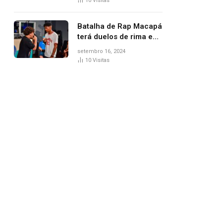
10
Visitas
Batalha de Rap Macapá
terá duelos de rima e
venda de comidas
setembro 16, 2024
típicas no Mercado
10
Visitas
Central