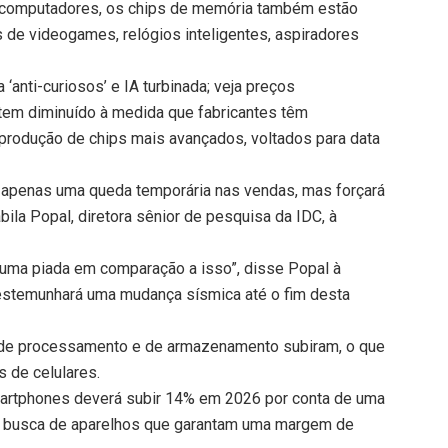
e computadores, os chips de memória também estão
 de videogames, relógios inteligentes, aspiradores
‘anti-curiosos’ e IA turbinada; veja preços
 tem diminuído à medida que fabricantes têm
 produção de chips mais avançados, voltados para data
 apenas uma queda temporária nas vendas, mas forçará
ila Popal, diretora sênior de pesquisa da IDC, à
 uma piada em comparação a isso”, disse Popal à
stemunhará uma mudança sísmica até o fim desta
s de processamento e de armazenamento subiram, o que
s de celulares.
martphones deverá subir 14% em 2026 por conta de uma
m busca de aparelhos que garantam uma margem de