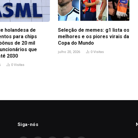
te holandesa de
Seleção de memes: g1 lista os
ntos para chips
melhores e os piores virais da
bônus de 20 mil
Copa do Mundo
funcionários que
julho 20, 2026
0
Visitas
até 2030
6
0
Visitas
Siga-nós