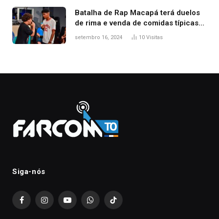
Batalha de Rap Macapá terá duelos
de rima e venda de comidas típicas
no Mercado Central
setembro 16, 2024
10
Visitas
Siga-nós
Facebook
Instagram
YouTube
WhatsApp
TikTok