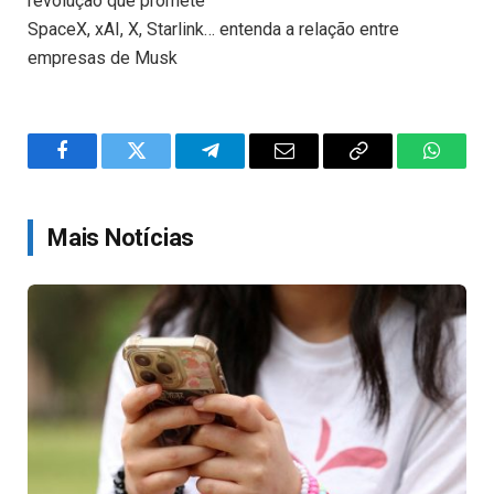
revolução que promete
SpaceX, xAI, X, Starlink… entenda a relação entre
empresas de Musk
Facebook
Twitter
Telegram
Email
Copy
WhatsA
Link
Mais Notícias