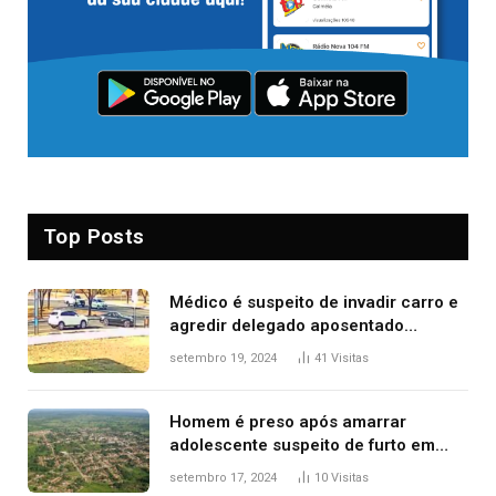
Top Posts
Médico é suspeito de invadir carro e
agredir delegado aposentado
durante confusão no trânsito
setembro 19, 2024
41
Visitas
Homem é preso após amarrar
adolescente suspeito de furto em
estaca de cerca e agredi-lo
setembro 17, 2024
10
Visitas