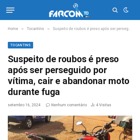
»
»
Home
Tocantins
Suspeito de roubos é preso após ser perseguido por vítima, cair e abandonar moto durante fuga
TOCANTINS
Suspeito de roubos é preso
após ser perseguido por
vítima, cair e abandonar moto
durante fuga
setembro 16, 2024
Nenhum comentário
4
Visitas