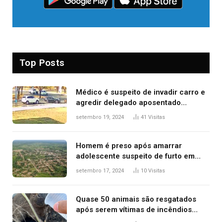
Top Posts
Médico é suspeito de invadir carro e
agredir delegado aposentado
durante confusão no trânsito
setembro 19, 2024
41
Visitas
Homem é preso após amarrar
adolescente suspeito de furto em
estaca de cerca e agredi-lo
setembro 17, 2024
10
Visitas
Quase 50 animais são resgatados
após serem vítimas de incêndios
florestais no Tocantins