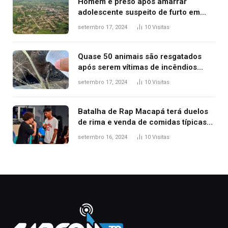
Homem é preso após amarrar
adolescente suspeito de furto em
estaca de cerca e agredi-lo
setembro 17, 2024
10
Visitas
Quase 50 animais são resgatados
após serem vítimas de incêndios
florestais no Tocantins
setembro 17, 2024
10
Visitas
Batalha de Rap Macapá terá duelos
de rima e venda de comidas típicas
no Mercado Central
setembro 16, 2024
10
Visitas