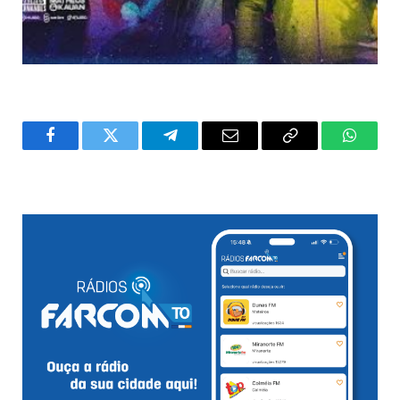
Facebook
Twitter
Telegram
Email
Copy
WhatsA
Link