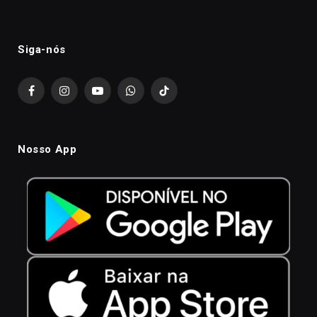
Siga-nós
Facebook
Instagram
YouTube
WhatsApp
TikTok
Nosso App