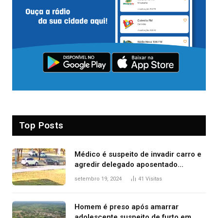
Top Posts
Médico é suspeito de invadir carro e
agredir delegado aposentado
durante confusão no trânsito
setembro 19, 2024
41
Visitas
Homem é preso após amarrar
adolescente suspeito de furto em