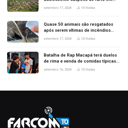
estaca de cerca e agredi-lo
setembro 17, 2024
10
Visitas
Quase 50 animais são resgatados
após serem vítimas de incêndios
florestais no Tocantins
setembro 17, 2024
10
Visitas
Batalha de Rap Macapá terá duelos
de rima e venda de comidas típicas
no Mercado Central
setembro 16, 2024
10
Visitas