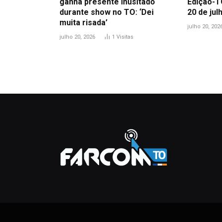
ganha presente inusitado
Edição-T
durante show no TO: ‘Dei
20 de jul
muita risada’
julho 20, 202
julho 20, 2026
1
Visitas