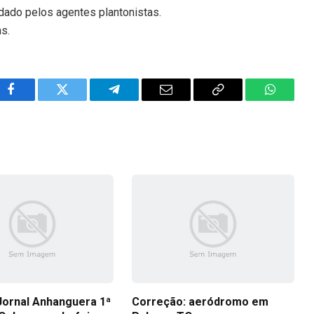
rdado pelos agentes plantonistas.
ns.
Facebook
Twitter
Telegram
Email
Copy
WhatsA
Link
Jornal Anhanguera 1ª
Correção: aeródromo em