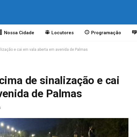
Nossa Cidade
Locutores
Programação
alização e cai em vala aberta em avenida de Palmas
cima de sinalização e cai
venida de Palmas
s