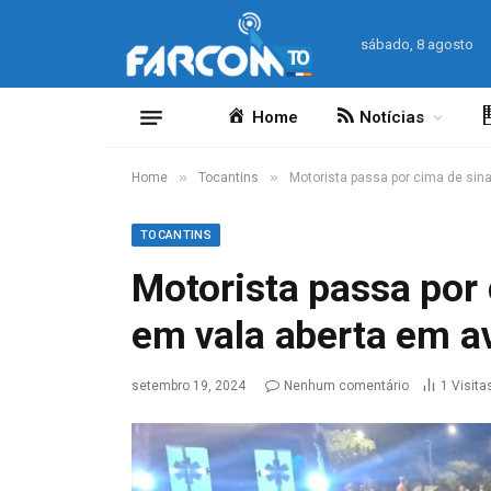
sábado, 8 agosto
Home
Notícias
»
»
Home
Tocantins
Motorista passa por cima de sin
TOCANTINS
Motorista passa por 
em vala aberta em a
setembro 19, 2024
Nenhum comentário
1
Visita