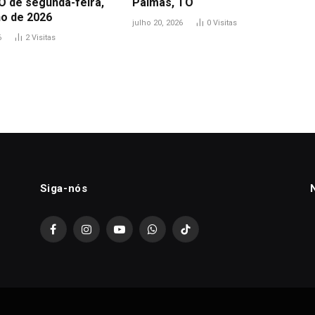
O de segunda-feira,
Palmas, TO
ho de 2026
julho 20, 2026
0
Visitas
6
2
Visitas
Siga-nós
Facebook
Instagram
YouTube
WhatsApp
TikTok