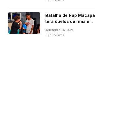
10
Visitas
Batalha de Rap Macapá
terá duelos de rima e
venda de comidas
setembro 16, 2024
típicas no Mercado
10
Visitas
Central