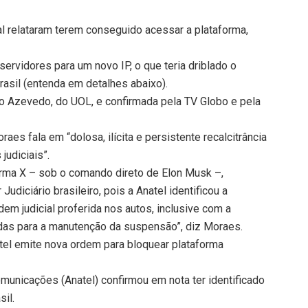
ial relataram terem conseguido acessar a plataforma,
servidores para um novo IP, o que teria driblado o
rasil (entenda em detalhes abaixo).
ldo Azevedo, do UOL, e confirmada pela TV Globo e pela
es fala em “dolosa, ilícita e persistente recalcitrância
judiciais”.
forma X – sob o comando direto de Elon Musk –,
diciário brasileiro, pois a Anatel identificou a
dem judicial proferida nos autos, inclusive com a
das para a manutenção da suspensão”, diz Moraes.
atel emite nova ordem para bloquear plataforma
omunicações (Anatel) confirmou em nota ter identificado
sil.