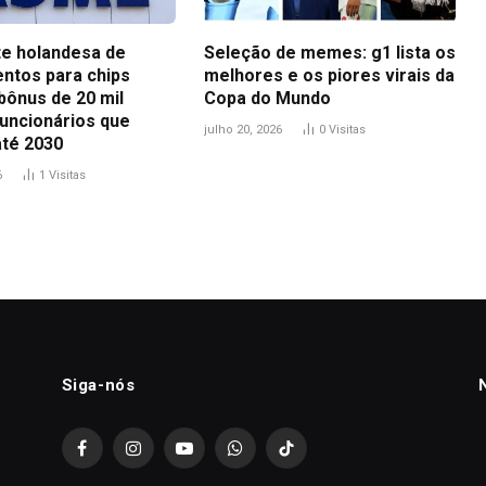
te holandesa de
Seleção de memes: g1 lista os
ntos para chips
melhores e os piores virais da
bônus de 20 mil
Copa do Mundo
funcionários que
julho 20, 2026
0
Visitas
até 2030
6
1
Visitas
Siga-nós
Facebook
Instagram
YouTube
WhatsApp
TikTok