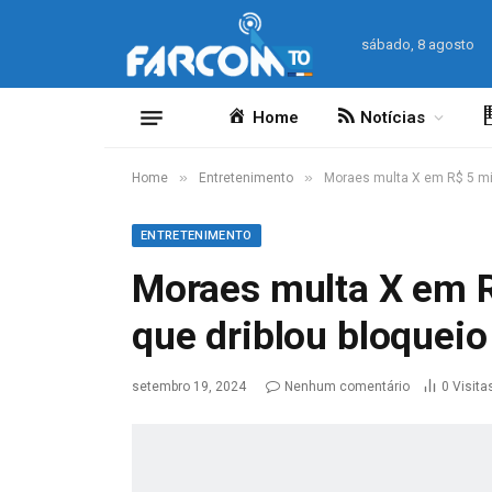
sábado, 8 agosto
Home
Notícias
»
»
Home
Entretenimento
Moraes multa X em R$ 5 milh
ENTRETENIMENTO
Moraes multa X em R
que driblou bloqueio 
setembro 19, 2024
Nenhum comentário
0
Visita