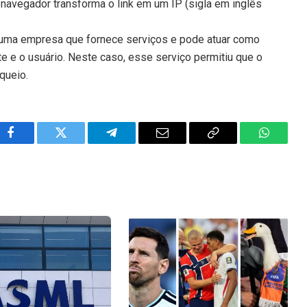
 o navegador transforma o link em um IP (sigla em inglês
ma empresa que fornece serviços e pode atuar como
te e o usuário. Neste caso, esse serviço permitiu que o
queio.
Facebook
Twitter
Telegram
Email
Copy
WhatsA
Link