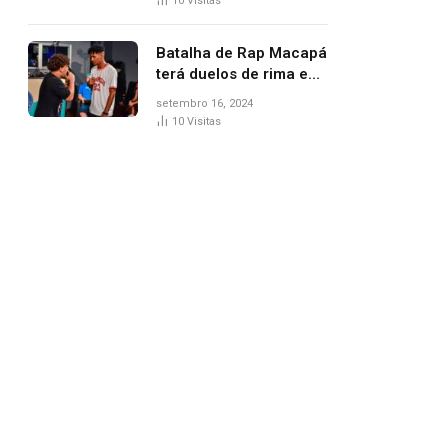
10
Visitas
Batalha de Rap Macapá
terá duelos de rima e
venda de comidas
setembro 16, 2024
típicas no Mercado
10
Visitas
Central