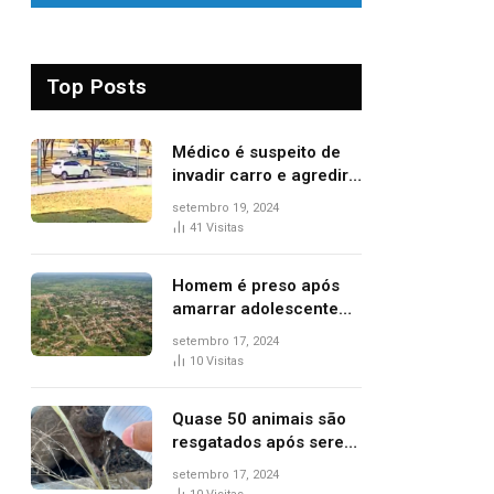
Top Posts
Médico é suspeito de
invadir carro e agredir
delegado aposentado
setembro 19, 2024
durante confusão no
41
Visitas
trânsito
Homem é preso após
amarrar adolescente
suspeito de furto em
setembro 17, 2024
estaca de cerca e
10
Visitas
agredi-lo
Quase 50 animais são
resgatados após serem
vítimas de incêndios
setembro 17, 2024
florestais no Tocantins