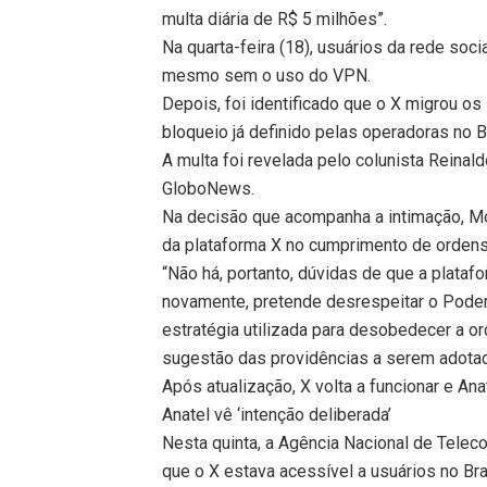
multa diária de R$ 5 milhões”.
Na quarta-feira (18), usuários da rede soc
mesmo sem o uso do VPN.
Depois, foi identificado que o X migrou os 
bloqueio já definido pelas operadoras no B
A multa foi revelada pelo colunista Reina
GloboNews.
Na decisão que acompanha a intimação, Mora
da plataforma X no cumprimento de ordens 
“Não há, portanto, dúvidas de que a plata
novamente, pretende desrespeitar o Poder Ju
estratégia utilizada para desobedecer a or
sugestão das providências a serem adota
Após atualização, X volta a funcionar e An
Anatel vê ‘intenção deliberada’
Nesta quinta, a Agência Nacional de Telec
que o X estava acessível a usuários no Bra