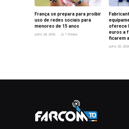
França se prepara para proibir
Fabrican
uso de redes sociais para
equipame
menores de 15 anos
oferece 
euros a 
julho 20, 2026
1
Visitas
ficarem 
julho 20, 202