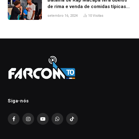
Batalha de Rap Macapá terá duelos
de rima e venda de comidas típicas
no Mercado Central
setembro 16, 2024
10
Visitas
Siga-nós
Facebook
Instagram
YouTube
WhatsApp
TikTok