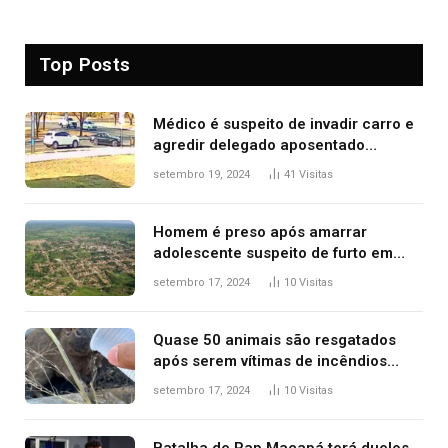
Top Posts
Médico é suspeito de invadir carro e
agredir delegado aposentado
durante confusão no trânsito
setembro 19, 2024
41
Visitas
Homem é preso após amarrar
adolescente suspeito de furto em
estaca de cerca e agredi-lo
setembro 17, 2024
10
Visitas
Quase 50 animais são resgatados
após serem vítimas de incêndios
florestais no Tocantins
setembro 17, 2024
10
Visitas