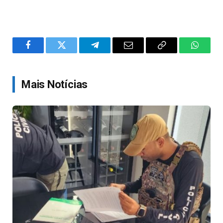
Facebook
Twitter
Telegram
Email
Copy
WhatsA
Link
Mais Notícias