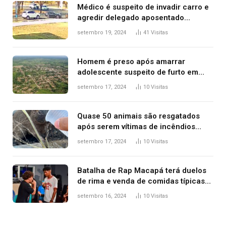
Médico é suspeito de invadir carro e
agredir delegado aposentado
durante confusão no trânsito
setembro 19, 2024
41
Visitas
Homem é preso após amarrar
adolescente suspeito de furto em
estaca de cerca e agredi-lo
setembro 17, 2024
10
Visitas
Quase 50 animais são resgatados
após serem vítimas de incêndios
florestais no Tocantins
setembro 17, 2024
10
Visitas
Batalha de Rap Macapá terá duelos
de rima e venda de comidas típicas
no Mercado Central
setembro 16, 2024
10
Visitas