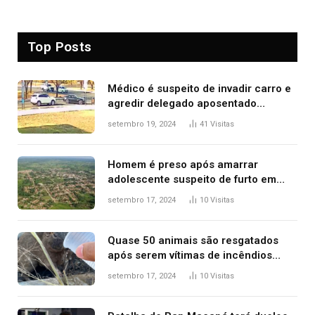
Top Posts
Médico é suspeito de invadir carro e
agredir delegado aposentado
durante confusão no trânsito
setembro 19, 2024
41
Visitas
Homem é preso após amarrar
adolescente suspeito de furto em
estaca de cerca e agredi-lo
setembro 17, 2024
10
Visitas
Quase 50 animais são resgatados
após serem vítimas de incêndios
florestais no Tocantins
setembro 17, 2024
10
Visitas