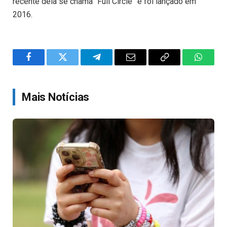
recente dela se chama “Full Circle” e foi lançado em
2016.
Facebook
Twitter
Telegram
Email
Copy
WhatsA
Link
Mais Notícias