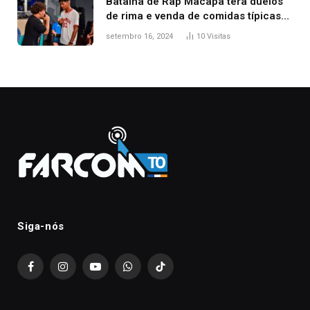
Batalha de Rap Macapá terá duelos
de rima e venda de comidas típicas
no Mercado Central
setembro 16, 2024
10
Visitas
Siga-nós
Facebook
Instagram
YouTube
WhatsApp
TikTok