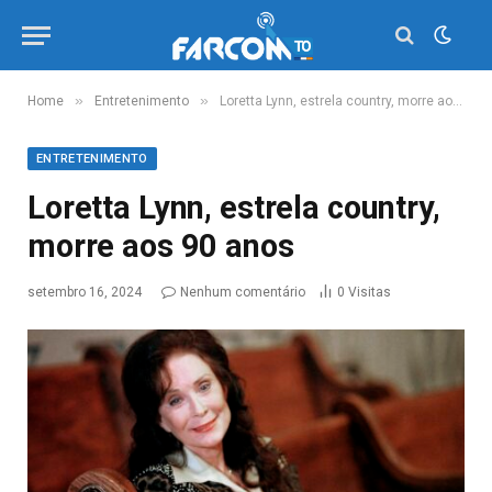
»
»
Home
Entretenimento
Loretta Lynn, estrela country, morre aos 90 anos
ENTRETENIMENTO
Loretta Lynn, estrela country,
morre aos 90 anos
setembro 16, 2024
Nenhum comentário
0
Visitas