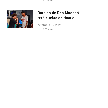
10
Visitas
Batalha de Rap Macapá
terá duelos de rima e
venda de comidas
setembro 16, 2024
típicas no Mercado
10
Visitas
Central