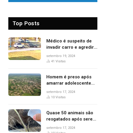
Top Posts
Médico é suspeito de
invadir carro e agredir
delegado aposentado
setembro 19, 2024
durante confusão no
41
Visitas
trânsito
Homem é preso após
amarrar adolescente
suspeito de furto em
setembro 17, 2024
estaca de cerca e
10
Visitas
agredi-lo
Quase 50 animais são
resgatados após serem
vítimas de incêndios
setembro 17, 2024
florestais no Tocantins