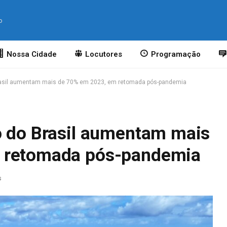
o
Nossa Cidade
Locutores
Programação
Brasil aumentam mais de 70% em 2023, em retomada pós-pandemia
o do Brasil aumentam mais
 retomada pós-pandemia
s