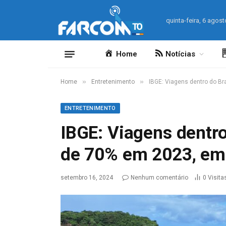
quinta-feira, 6 agost
Home
Notícias
»
»
Home
Entretenimento
IBGE: Viagens dentro do 
ENTRETENIMENTO
IBGE: Viagens dentr
de 70% em 2023, em
setembro 16, 2024
Nenhum comentário
0
Visita