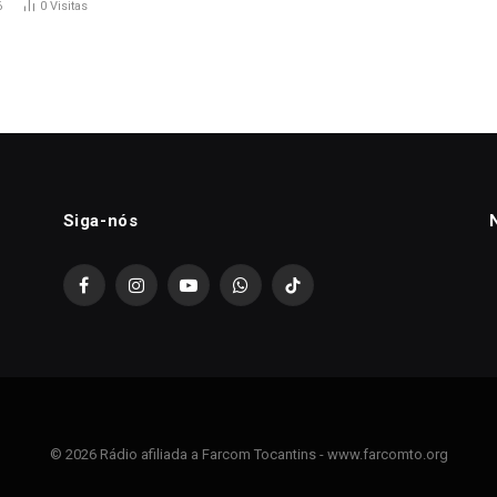
6
0
Visitas
Siga-nós
Facebook
Instagram
YouTube
WhatsApp
TikTok
© 2026 Rádio afiliada a Farcom Tocantins - www.farcomto.org