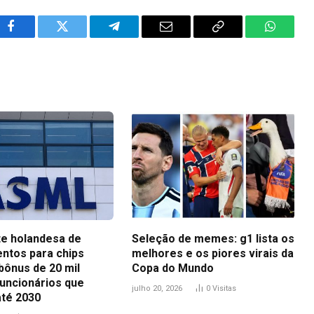
Facebook
Twitter
Telegram
Email
Copy
WhatsA
Link
te holandesa de
Seleção de memes: g1 lista os
ntos para chips
melhores e os piores virais da
bônus de 20 mil
Copa do Mundo
funcionários que
julho 20, 2026
0
Visitas
até 2030