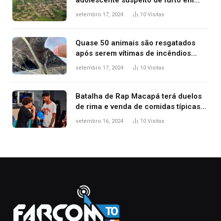
estaca de cerca e agredi-lo
setembro 17, 2024
10
Visitas
Quase 50 animais são resgatados
após serem vítimas de incêndios
florestais no Tocantins
setembro 17, 2024
10
Visitas
Batalha de Rap Macapá terá duelos
de rima e venda de comidas típicas
no Mercado Central
setembro 16, 2024
10
Visitas