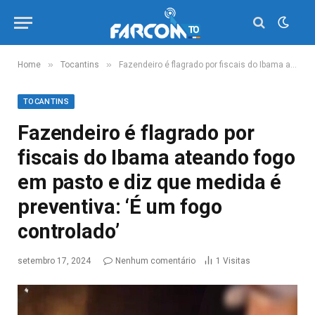
»
»
Home
Tocantins
Fazendeiro é flagrado por fiscais do Ibama ateando fogo em pasto e diz que medida é preventiva: ‘É um fogo controlado’
TOCANTINS
Fazendeiro é flagrado por
fiscais do Ibama ateando fogo
em pasto e diz que medida é
preventiva: ‘É um fogo
controlado’
setembro 17, 2024
Nenhum comentário
1
Visitas