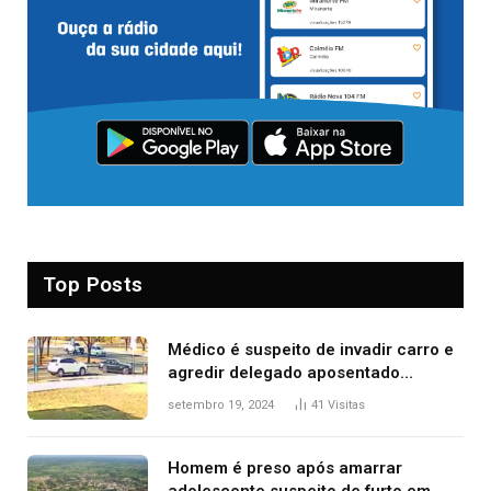
Top Posts
Médico é suspeito de invadir carro e
agredir delegado aposentado
durante confusão no trânsito
setembro 19, 2024
41
Visitas
Homem é preso após amarrar
adolescente suspeito de furto em