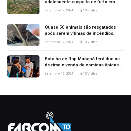
adolescente suspeito de furto em
estaca de cerca e agredi-lo
setembro 17, 2024
10
Visitas
Quase 50 animais são resgatados
após serem vítimas de incêndios
florestais no Tocantins
setembro 17, 2024
10
Visitas
Batalha de Rap Macapá terá duelos
de rima e venda de comidas típicas
no Mercado Central
setembro 16, 2024
10
Visitas