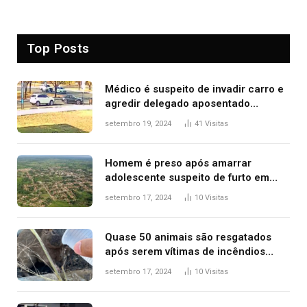
Top Posts
Médico é suspeito de invadir carro e
agredir delegado aposentado
durante confusão no trânsito
setembro 19, 2024
41
Visitas
Homem é preso após amarrar
adolescente suspeito de furto em
estaca de cerca e agredi-lo
setembro 17, 2024
10
Visitas
Quase 50 animais são resgatados
após serem vítimas de incêndios
florestais no Tocantins
setembro 17, 2024
10
Visitas