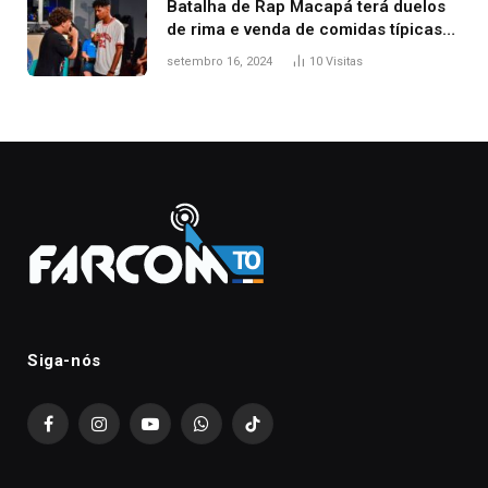
Batalha de Rap Macapá terá duelos
de rima e venda de comidas típicas
no Mercado Central
setembro 16, 2024
10
Visitas
Siga-nós
Facebook
Instagram
YouTube
WhatsApp
TikTok