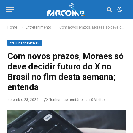
»
»
Home
Entretenimento
Com novos prazos, Moraes só deve decidir futuro do X no Brasil no fim desta semana; entenda
ENTRETENIMENTO
Com novos prazos, Moraes só
deve decidir futuro do X no
Brasil no fim desta semana;
entenda
setembro 23, 2024
Nenhum comentário
0
Visitas