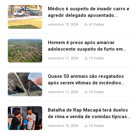
Médico é suspeito de invadir carro e
agredir delegado aposentado
durante confusão no trânsito
setembro 19, 2024
41
Visitas
Homem é preso após amarrar
adolescente suspeito de furto em
estaca de cerca e agredi-lo
setembro 17, 2024
10
Visitas
Quase 50 animais são resgatados
após serem vítimas de incêndios
florestais no Tocantins
setembro 17, 2024
10
Visitas
Batalha de Rap Macapá terá duelos
de rima e venda de comidas típicas
no Mercado Central
setembro 16, 2024
10
Visitas