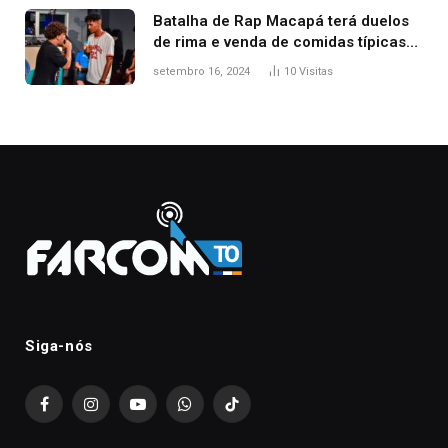
Batalha de Rap Macapá terá duelos
de rima e venda de comidas típicas
no Mercado Central
setembro 16, 2024
10
Visitas
Siga-nós
Facebook
Instagram
YouTube
WhatsApp
TikTok