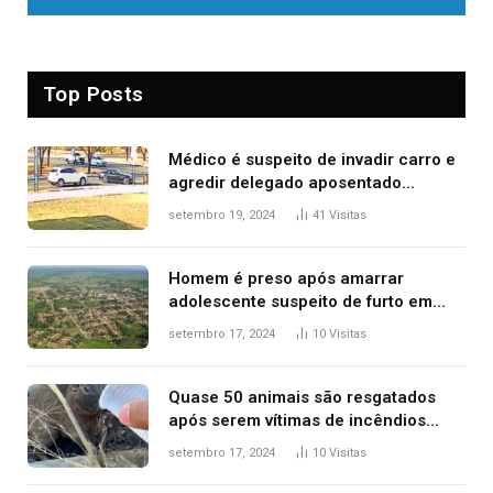
Top Posts
Médico é suspeito de invadir carro e
agredir delegado aposentado
durante confusão no trânsito
setembro 19, 2024
41
Visitas
Homem é preso após amarrar
adolescente suspeito de furto em
estaca de cerca e agredi-lo
setembro 17, 2024
10
Visitas
Quase 50 animais são resgatados
após serem vítimas de incêndios
florestais no Tocantins
setembro 17, 2024
10
Visitas