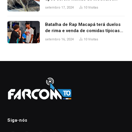
florestais no Tocantins
setembro 17, 2024
10
Visitas
Batalha de Rap Macapá terá duelos
de rima e venda de comidas típicas
no Mercado Central
setembro 16, 2024
10
Visitas
Siga-nós