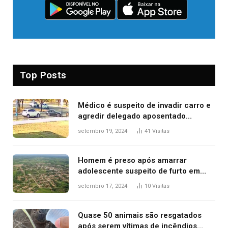
Top Posts
Médico é suspeito de invadir carro e
agredir delegado aposentado
durante confusão no trânsito
setembro 19, 2024
41
Visitas
Homem é preso após amarrar
adolescente suspeito de furto em
estaca de cerca e agredi-lo
setembro 17, 2024
10
Visitas
Quase 50 animais são resgatados
após serem vítimas de incêndios