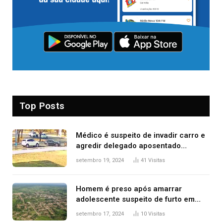
Top Posts
Médico é suspeito de invadir carro e
agredir delegado aposentado
durante confusão no trânsito
setembro 19, 2024
41
Visitas
Homem é preso após amarrar
adolescente suspeito de furto em
estaca de cerca e agredi-lo
setembro 17, 2024
10
Visitas