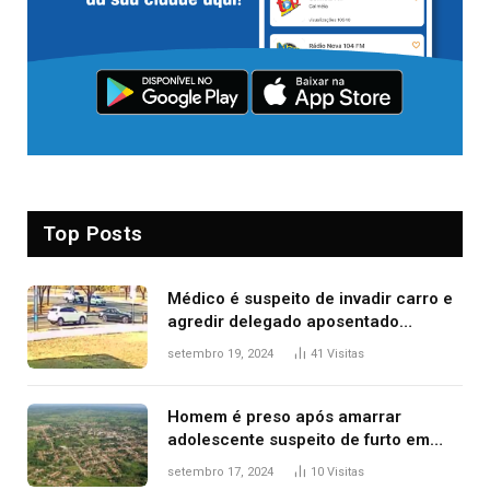
Top Posts
Médico é suspeito de invadir carro e
agredir delegado aposentado
durante confusão no trânsito
setembro 19, 2024
41
Visitas
Homem é preso após amarrar
adolescente suspeito de furto em
estaca de cerca e agredi-lo
setembro 17, 2024
10
Visitas