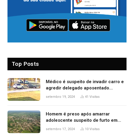
Top Posts
Médico é suspeito de invadir carro e
agredir delegado aposentado
durante confusão no trânsito
setembro 19, 2024
41
Visitas
Homem é preso após amarrar
adolescente suspeito de furto em
estaca de cerca e agredi-lo
setembro 17, 2024
10
Visitas