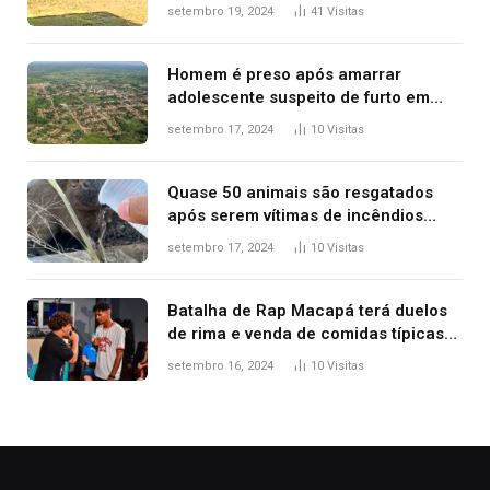
durante confusão no trânsito
setembro 19, 2024
41
Visitas
Homem é preso após amarrar
adolescente suspeito de furto em
estaca de cerca e agredi-lo
setembro 17, 2024
10
Visitas
Quase 50 animais são resgatados
após serem vítimas de incêndios
florestais no Tocantins
setembro 17, 2024
10
Visitas
Batalha de Rap Macapá terá duelos
de rima e venda de comidas típicas
no Mercado Central
setembro 16, 2024
10
Visitas