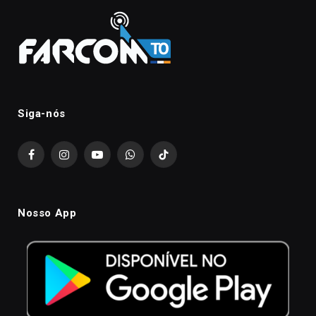
Siga-nós
Facebook
Instagram
YouTube
WhatsApp
TikTok
Nosso App