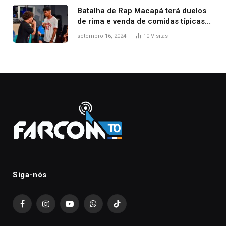
Batalha de Rap Macapá terá duelos
de rima e venda de comidas típicas
no Mercado Central
setembro 16, 2024
10
Visitas
Siga-nós
Facebook
Instagram
YouTube
WhatsApp
TikTok