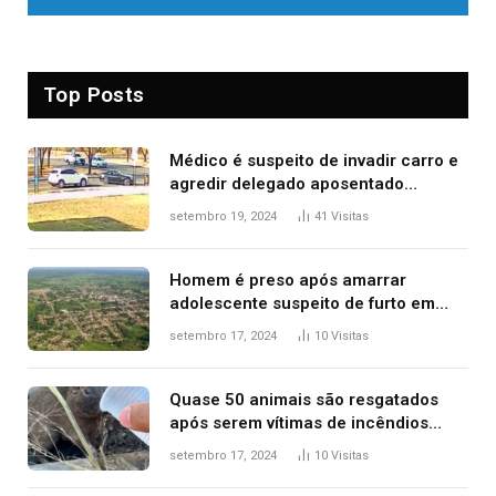
Top Posts
Médico é suspeito de invadir carro e
agredir delegado aposentado
durante confusão no trânsito
setembro 19, 2024
41
Visitas
Homem é preso após amarrar
adolescente suspeito de furto em
estaca de cerca e agredi-lo
setembro 17, 2024
10
Visitas
Quase 50 animais são resgatados
após serem vítimas de incêndios
florestais no Tocantins
setembro 17, 2024
10
Visitas