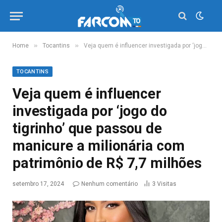
»
»
Home
Tocantins
Veja quem é influencer investigada por ‘jogo do tigrinho’ que passou de manicure a milionária com patrimônio de R$ 7,7 milhões
TOCANTINS
Veja quem é influencer
investigada por ‘jogo do
tigrinho’ que passou de
manicure a milionária com
patrimônio de R$ 7,7 milhões
setembro 17, 2024
Nenhum comentário
3
Visitas