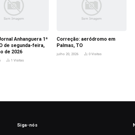
Jornal Anhanguera 1ª
Correção: aeródromo em
O de segunda-feira,
Palmas, TO
ho de 2026
julho 20, 2026
0
Visitas
6
1
Visitas
Siga-nós