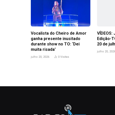
Vocalista do Cheiro de Amor
VÍDEOS: 
ganha presente inusitado
Edição-T
durante show no TO: ‘Dei
20 de jul
muita risada’
julho 20, 202
julho 20, 2026
0
Visitas