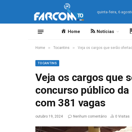
quinta-feira, 6 agost
Home
Notícias
»
»
Home
Tocantins
Veja os cargos que serão oferta
TOCANTINS
Veja os cargos que 
concurso público da 
com 381 vagas
outubro 19, 2024
Nenhum comentário
0
Visitas