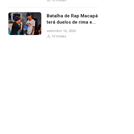
10
Visitas
Batalha de Rap Macapá
terá duelos de rima e
venda de comidas
setembro 16, 2024
típicas no Mercado
10
Visitas
Central