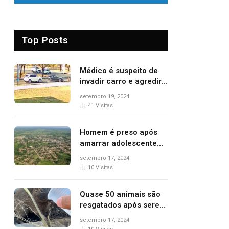
Top Posts
Médico é suspeito de
invadir carro e agredir
delegado aposentado
setembro 19, 2024
durante confusão no
41
Visitas
trânsito
Homem é preso após
amarrar adolescente
suspeito de furto em
setembro 17, 2024
estaca de cerca e
10
Visitas
agredi-lo
Quase 50 animais são
resgatados após serem
vítimas de incêndios
setembro 17, 2024
florestais no Tocantins