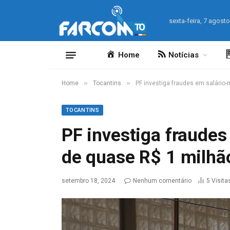
sexta-feira, 7 agost
Home
Notícias
»
»
Home
Tocantins
PF investiga fraudes em salário
TOCANTINS
PF investiga fraude
de quase R$ 1 milhã
setembro 18, 2024
Nenhum comentário
5
Visita