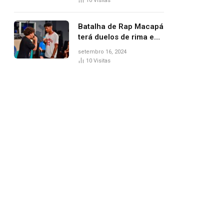
10
Visitas
Batalha de Rap Macapá
terá duelos de rima e
venda de comidas
setembro 16, 2024
típicas no Mercado
10
Visitas
Central