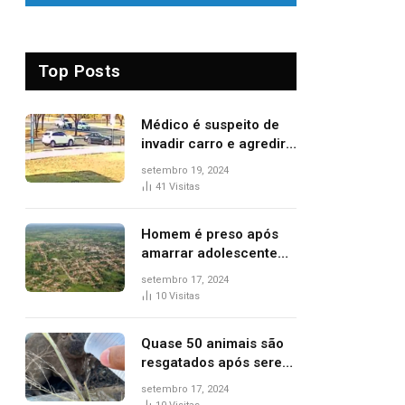
Top Posts
Médico é suspeito de
invadir carro e agredir
delegado aposentado
setembro 19, 2024
durante confusão no
41
Visitas
trânsito
Homem é preso após
amarrar adolescente
suspeito de furto em
setembro 17, 2024
estaca de cerca e
10
Visitas
agredi-lo
Quase 50 animais são
resgatados após serem
vítimas de incêndios
setembro 17, 2024
florestais no Tocantins