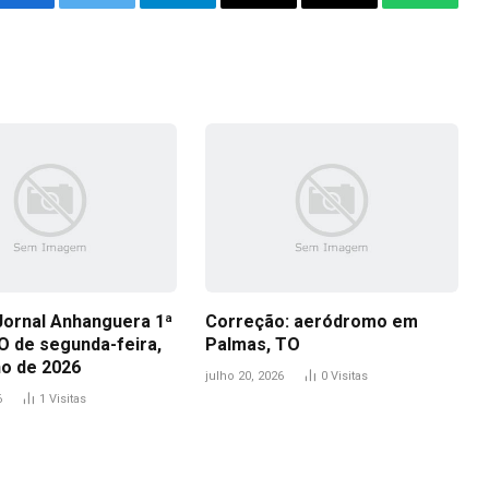
Facebook
Twitter
Telegram
Email
Copy
WhatsA
Link
Jornal Anhanguera 1ª
Correção: aeródromo em
O de segunda-feira,
Palmas, TO
ho de 2026
julho 20, 2026
0
Visitas
6
1
Visitas