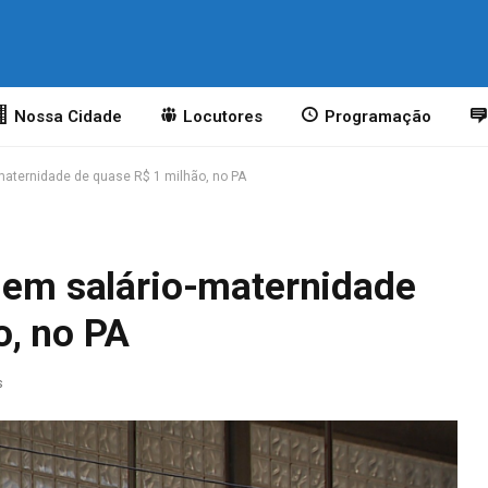
o
Nossa Cidade
Locutores
Programação
-maternidade de quase R$ 1 milhão, no PA
s em salário-maternidade
o, no PA
s