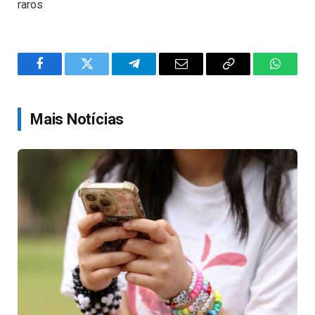
raros
Facebook
Twitter
Telegram
Email
Copy
WhatsA
Link
Mais Notícias