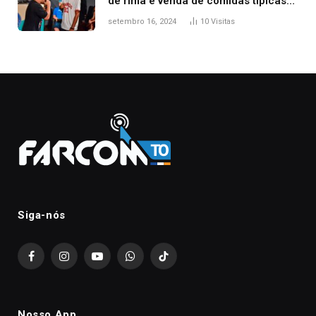
de rima e venda de comidas típicas
no Mercado Central
setembro 16, 2024
10
Visitas
Siga-nós
Facebook
Instagram
YouTube
WhatsApp
TikTok
Nosso App