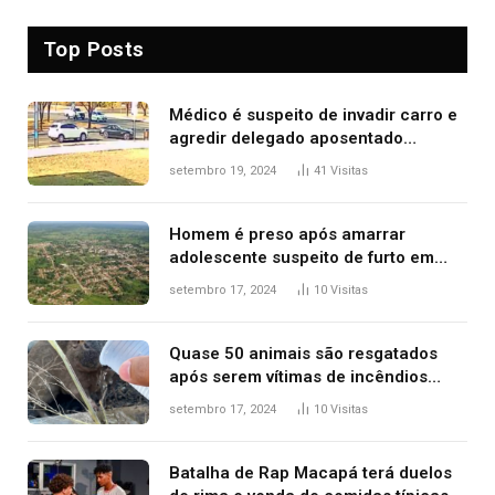
Top Posts
Médico é suspeito de invadir carro e
agredir delegado aposentado
durante confusão no trânsito
setembro 19, 2024
41
Visitas
Homem é preso após amarrar
adolescente suspeito de furto em
estaca de cerca e agredi-lo
setembro 17, 2024
10
Visitas
Quase 50 animais são resgatados
após serem vítimas de incêndios
florestais no Tocantins
setembro 17, 2024
10
Visitas
Batalha de Rap Macapá terá duelos