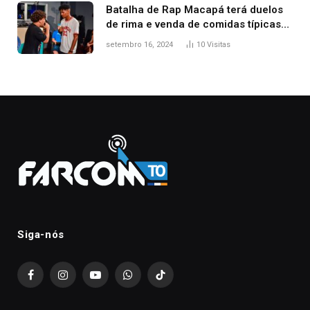
Batalha de Rap Macapá terá duelos
de rima e venda de comidas típicas
no Mercado Central
setembro 16, 2024
10
Visitas
Siga-nós
Facebook
Instagram
YouTube
WhatsApp
TikTok