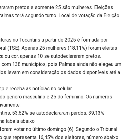
lararam pretos e somente 25 são mulheres. Eleições
Palmas terá segundo turno. Local de votação da Eleição
ituras no Tocantins a partir de 2025 é formada por
oral (TSE). Apenas 25 mulheres (18,11%) foram eleitas
ça ou cor, apenas 10 se autodeclararam pretos.
s com 138 municípios, pois Palmas ainda não elegeu um
ados levam em consideração os dados disponíveis até a
 e receba as notícias no celular.
o do gênero masculino e 25 do feminino. Os números
ivamente.
cantins, 53,62% se autodeclararam pardos, 39,13%
na tabela abaixo:
foram votar no último domingo (6). Segundo o Tribunal
 o que representa 16,45% dos eleitores, número abaixo