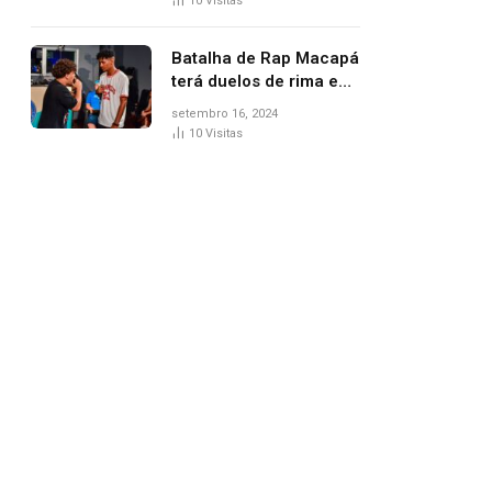
10
Visitas
Batalha de Rap Macapá
terá duelos de rima e
venda de comidas
setembro 16, 2024
típicas no Mercado
10
Visitas
Central