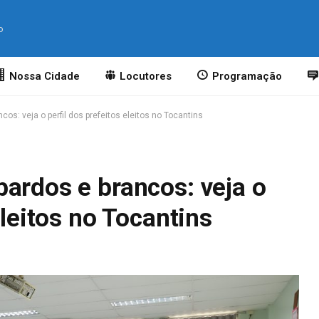
o
Nossa Cidade
Locutores
Programação
os: veja o perfil dos prefeitos eleitos no Tocantins
ardos e brancos: veja o
eleitos no Tocantins