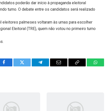
ndidatos poderão dar início à propaganda eleitoral
gundo turno. O debate entre os candidatos será realizado
il eleitores palmeses voltaram às urnas para escolher
ional Eleitoral (TRE), quem não votou no primeiro turno
ns.
Facebook
Twitter
Telegram
Email
Copy
WhatsA
Link