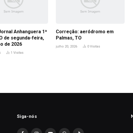
Jornal Anhanguera 1ª
Correção: aeródromo em
O de segunda-feira,
Palmas, TO
ho de 2026
julho 20, 2026
0
Visitas
6
1
Visitas
Siga-nós