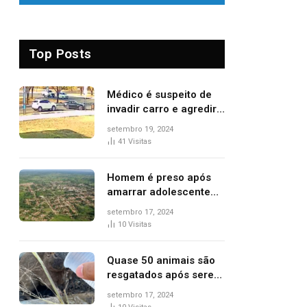
Top Posts
Médico é suspeito de
invadir carro e agredir
delegado aposentado
setembro 19, 2024
durante confusão no
41
Visitas
trânsito
Homem é preso após
amarrar adolescente
suspeito de furto em
setembro 17, 2024
estaca de cerca e
10
Visitas
agredi-lo
Quase 50 animais são
resgatados após serem
vítimas de incêndios
setembro 17, 2024
florestais no Tocantins