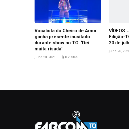
Vocalista do Cheiro de Amor
VÍDEOS: 
ganha presente inusitado
Edição-T
durante show no TO: ‘Dei
20 de jul
muita risada’
julho 20, 202
julho 20, 2026
0
Visitas