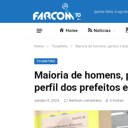
quinta-feira, 6 agost
Home
Notícias
»
»
Home
Tocantins
Maioria de homens, pardos e branc
TOCANTINS
Maioria de homens, p
perfil dos prefeitos 
outubro 9, 2024
Nenhum comentário
0
Visitas