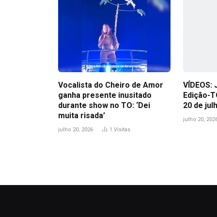
Vocalista do Cheiro de Amor
VÍDEOS: 
ganha presente inusitado
Edição-T
durante show no TO: ‘Dei
20 de jul
muita risada’
julho 20, 202
julho 20, 2026
1
Visitas