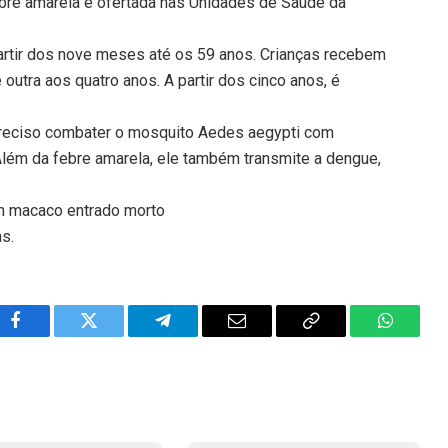
ebre amarela é ofertada nas Unidades de Saúde da
rtir dos nove meses até os 59 anos. Crianças recebem
tra aos quatro anos. A partir dos cinco anos, é
 preciso combater o mosquito Aedes aegypti com
lém da febre amarela, ele também transmite a dengue,
em macaco entrado morto
ns.
Facebook
Twitter
Telegram
Email
Copy
WhatsA
Link