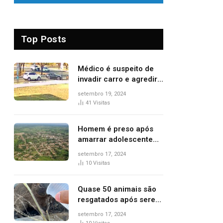
Top Posts
Médico é suspeito de
invadir carro e agredir
delegado aposentado
setembro 19, 2024
durante confusão no
41
Visitas
trânsito
Homem é preso após
amarrar adolescente
suspeito de furto em
setembro 17, 2024
estaca de cerca e
10
Visitas
agredi-lo
Quase 50 animais são
resgatados após serem
vítimas de incêndios
setembro 17, 2024
florestais no Tocantins