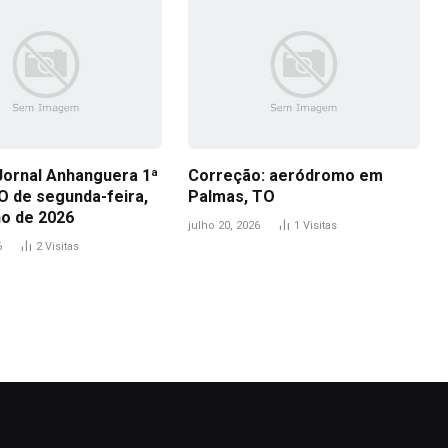
Jornal Anhanguera 1ª
Correção: aeródromo em
O de segunda-feira,
Palmas, TO
ho de 2026
julho 20, 2026
1
Visitas
6
2
Visitas