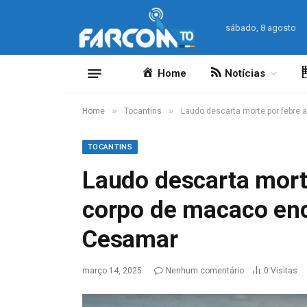
sábado, 8 agosto
Home
Notícias
»
»
Home
Tocantins
Laudo descarta morte por febre
TOCANTINS
Laudo descarta mort
corpo de macaco en
Cesamar
março 14, 2025
Nenhum comentário
0
Visitas