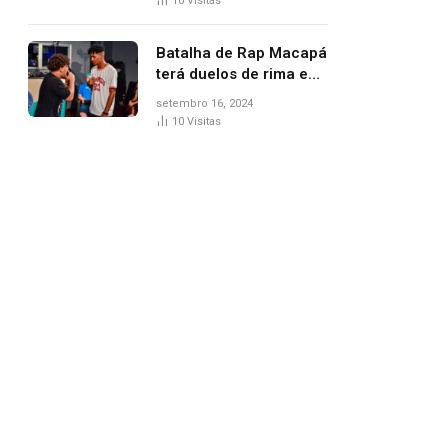
10
Visitas
Batalha de Rap Macapá
terá duelos de rima e
venda de comidas
setembro 16, 2024
típicas no Mercado
10
Visitas
Central