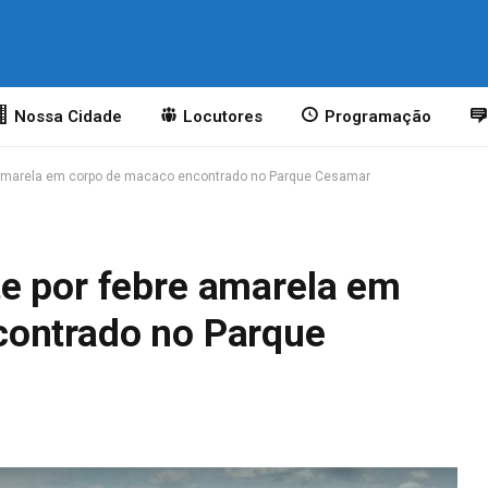
Nossa Cidade
Locutores
Programação
 amarela em corpo de macaco encontrado no Parque Cesamar
e por febre amarela em
contrado no Parque