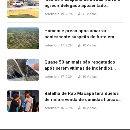
agredir delegado aposentado
durante confusão no trânsito
setembro 19, 2024
41
Visitas
Homem é preso após amarrar
adolescente suspeito de furto em
estaca de cerca e agredi-lo
setembro 17, 2024
10
Visitas
Quase 50 animais são resgatados
após serem vítimas de incêndios
florestais no Tocantins
setembro 17, 2024
10
Visitas
Batalha de Rap Macapá terá duelos
de rima e venda de comidas típicas
no Mercado Central
setembro 16, 2024
10
Visitas