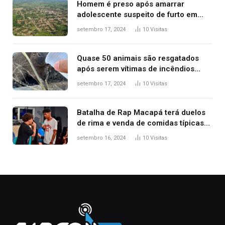
Homem é preso após amarrar
adolescente suspeito de furto em
estaca de cerca e agredi-lo
setembro 17, 2024
10
Visitas
Quase 50 animais são resgatados
após serem vítimas de incêndios
florestais no Tocantins
setembro 17, 2024
10
Visitas
Batalha de Rap Macapá terá duelos
de rima e venda de comidas típicas
no Mercado Central
setembro 16, 2024
10
Visitas