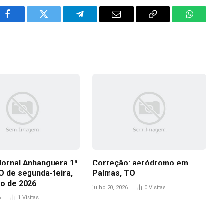
Facebook
Twitter
Telegram
Email
Copy
WhatsA
Link
Jornal Anhanguera 1ª
Correção: aeródromo em
O de segunda-feira,
Palmas, TO
ho de 2026
julho 20, 2026
0
Visitas
6
1
Visitas