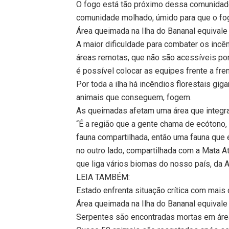
O fogo está tão próximo dessa comunidad
comunidade molhado, úmido para que o fog
Área queimada na Ilha do Bananal equival
A maior dificuldade para combater os incê
áreas remotas, que não são acessíveis po
é possível colocar as equipes frente a fre
Por toda a ilha há incêndios florestais gi
animais que conseguem, fogem.
As queimadas afetam uma área que integra 
“É a região que a gente chama de ecótono,
fauna compartilhada, então uma fauna que
no outro lado, compartilhada com a Mata At
que liga vários biomas do nosso país, da A
LEIA TAMBÉM:
Estado enfrenta situação crítica com mais
Área queimada na Ilha do Bananal equival
Serpentes são encontradas mortas em área 