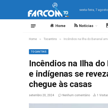
sexta-feira, 7 agost
Home
Notícias
»
»
Home
Tocantins
Incêndios na Ilha do Bananal am
TOCANTINS
Incêndios na Ilha d
e indígenas se revez
chegue às casas
setembro 20, 2024
Nenhum comentário
1
Visita