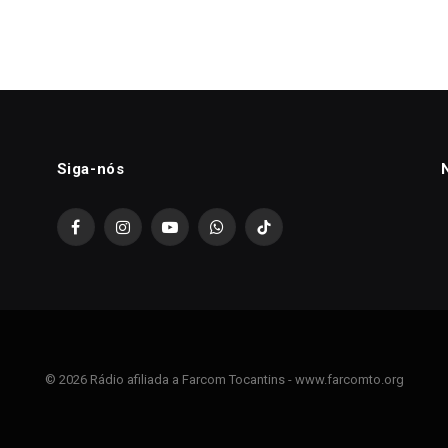
Siga-nós
Facebook
Instagram
YouTube
WhatsApp
TikTok
© 2026 Rádio afiliada a Farcom Tocantins - www.farcomto.org