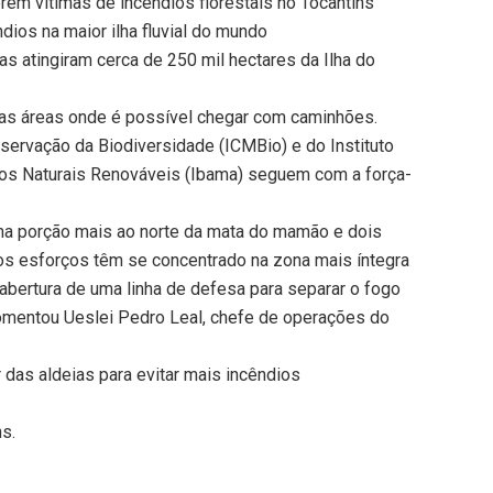
em vítimas de incêndios florestais no Tocantins
dios na maior ilha fluvial do mundo
 atingiram cerca de 250 mil hectares da Ilha do
nas áreas onde é possível chegar com caminhões.
servação da Biodiversidade (ICMBio) e do Instituto
sos Naturais Renováveis (Ibama) seguem com a força-
 na porção mais ao norte da mata do mamão e dois
 os esforços têm se concentrado na zona mais íntegra
abertura de uma linha de defesa para separar o fogo
comentou Ueslei Pedro Leal, chefe de operações do
das aldeias para evitar mais incêndios
ns.