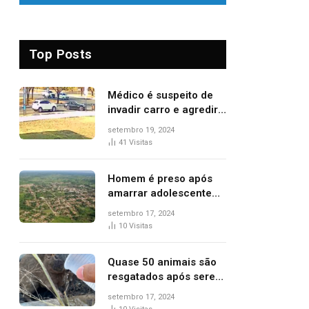
Top Posts
Médico é suspeito de
invadir carro e agredir
delegado aposentado
setembro 19, 2024
durante confusão no
41
Visitas
trânsito
Homem é preso após
amarrar adolescente
suspeito de furto em
setembro 17, 2024
estaca de cerca e
10
Visitas
agredi-lo
Quase 50 animais são
resgatados após serem
vítimas de incêndios
setembro 17, 2024
florestais no Tocantins