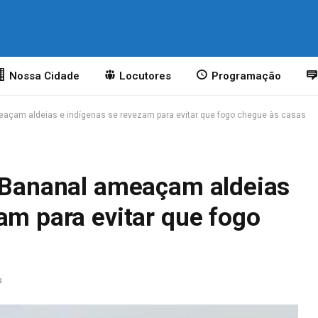
o
Nossa Cidade
Locutores
Programação
eaçam aldeias e indígenas se revezam para evitar que fogo chegue às casas
o Bananal ameaçam aldeias
am para evitar que fogo
s