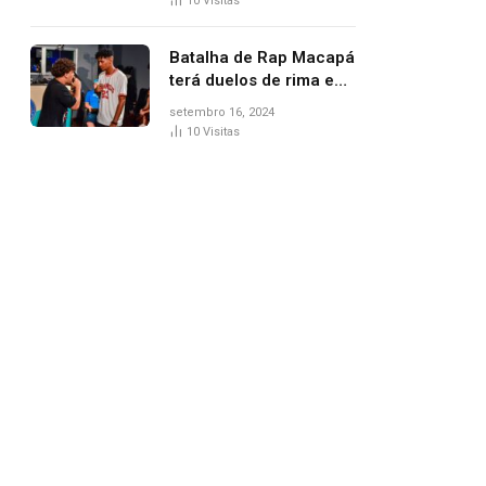
10
Visitas
Batalha de Rap Macapá
terá duelos de rima e
venda de comidas
setembro 16, 2024
típicas no Mercado
10
Visitas
Central