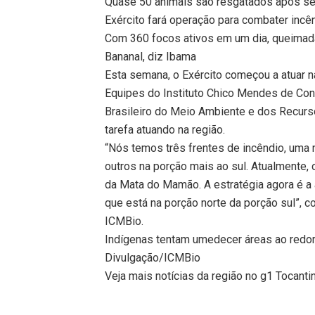
Quase 50 animais são resgatados após ser
Exército fará operação para combater incên
Com 360 focos ativos em um dia, queimadas
Bananal, diz Ibama
Esta semana, o Exército começou a atuar 
Equipes do Instituto Chico Mendes de Con
Brasileiro do Meio Ambiente e dos Recur
tarefa atuando na região.
“Nós temos três frentes de incêndio, uma
outros na porção mais ao sul. Atualmente,
da Mata do Mamão. A estratégia agora é a 
que está na porção norte da porção sul”, 
ICMBio.
Indígenas tentam umedecer áreas ao redor 
Divulgação/ICMBio
Veja mais notícias da região no g1 Tocanti