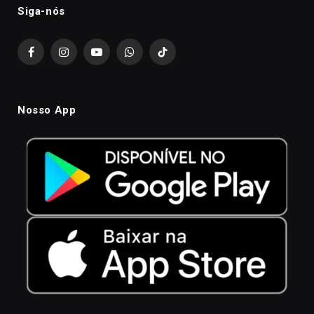
Siga-nós
Facebook
Instagram
YouTube
WhatsApp
TikTok
Nosso App