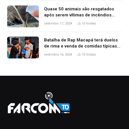
Quase 50 animais são resgatados
após serem vítimas de incêndios
florestais no Tocantins
setembro 17, 2024
10
Visitas
Batalha de Rap Macapá terá duelos
de rima e venda de comidas típicas
no Mercado Central
setembro 16, 2024
10
Visitas