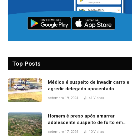
Top Posts
Médico é suspeito de invadir carro e
agredir delegado aposentado
durante confusão no trânsito
setembro 19, 2024
41
Visitas
Homem é preso após amarrar
adolescente suspeito de furto em
estaca de cerca e agredi-lo
setembro 17, 2024
10
Visitas