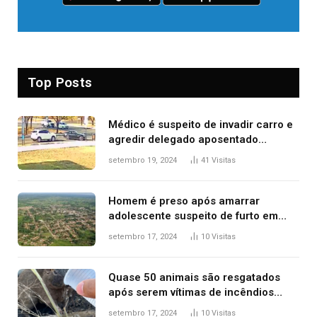
Top Posts
Médico é suspeito de invadir carro e
agredir delegado aposentado
durante confusão no trânsito
setembro 19, 2024
41
Visitas
Homem é preso após amarrar
adolescente suspeito de furto em
estaca de cerca e agredi-lo
setembro 17, 2024
10
Visitas
Quase 50 animais são resgatados
após serem vítimas de incêndios
florestais no Tocantins
setembro 17, 2024
10
Visitas