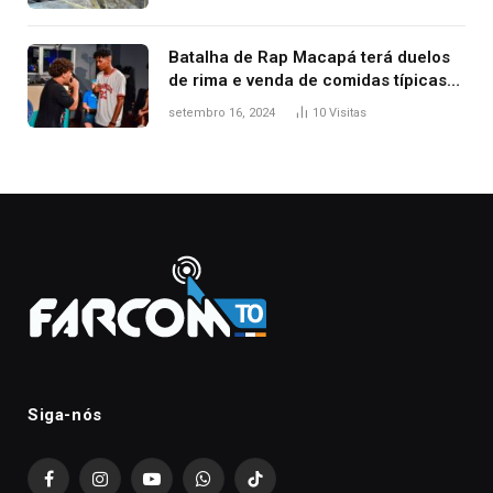
Batalha de Rap Macapá terá duelos
de rima e venda de comidas típicas
no Mercado Central
setembro 16, 2024
10
Visitas
Siga-nós
Facebook
Instagram
YouTube
WhatsApp
TikTok