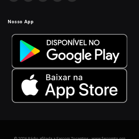
Nosso App
© 2026 Rádio afiliada a Farcom Tocantins - www.farcomto.org