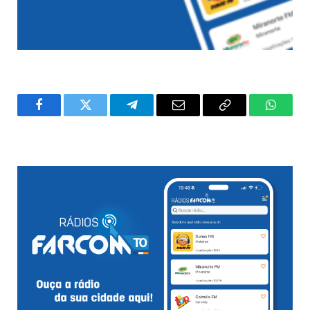
Facebook
Twitter
Telegram
Email
Copy
WhatsA
Link