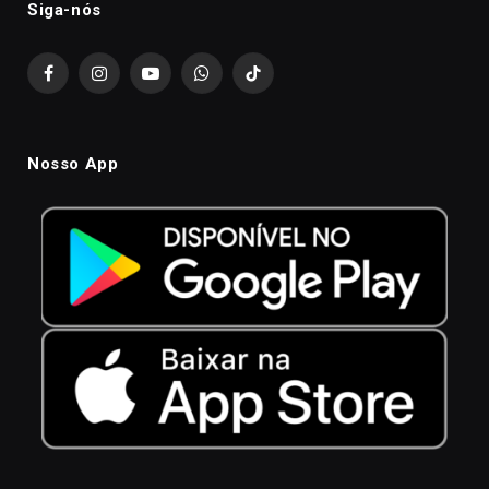
Siga-nós
Facebook
Instagram
YouTube
WhatsApp
TikTok
Nosso App