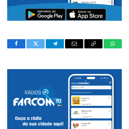
Facebook
Twitter
Telegram
Email
Copy
WhatsA
Link