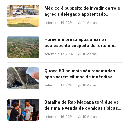
Médico é suspeito de invadir carro e
agredir delegado aposentado
durante confusão no trânsito
setembro 19, 2024
41
Visitas
Homem é preso após amarrar
adolescente suspeito de furto em
estaca de cerca e agredi-lo
setembro 17, 2024
10
Visitas
Quase 50 animais são resgatados
após serem vítimas de incêndios
florestais no Tocantins
setembro 17, 2024
10
Visitas
Batalha de Rap Macapá terá duelos
de rima e venda de comidas típicas
no Mercado Central
setembro 16, 2024
10
Visitas