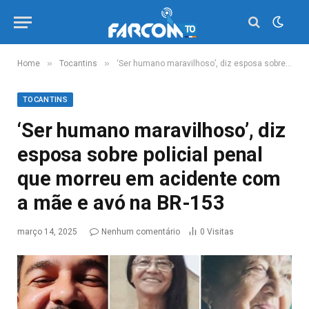
»
»
Home
Tocantins
‘Ser humano maravilhoso’, diz esposa sobre policial penal que morreu em acidente com a mãe e avó na BR-153
TOCANTINS
‘Ser humano maravilhoso’, diz
esposa sobre policial penal
que morreu em acidente com
a mãe e avó na BR-153
março 14, 2025
Nenhum comentário
0
Visitas