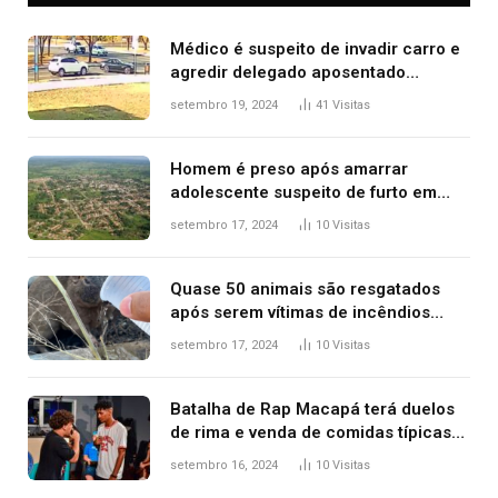
Médico é suspeito de invadir carro e
agredir delegado aposentado
durante confusão no trânsito
setembro 19, 2024
41
Visitas
Homem é preso após amarrar
adolescente suspeito de furto em
estaca de cerca e agredi-lo
setembro 17, 2024
10
Visitas
Quase 50 animais são resgatados
após serem vítimas de incêndios
florestais no Tocantins
setembro 17, 2024
10
Visitas
Batalha de Rap Macapá terá duelos
de rima e venda de comidas típicas
no Mercado Central
setembro 16, 2024
10
Visitas