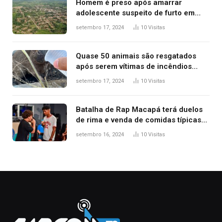
Homem é preso após amarrar
adolescente suspeito de furto em
estaca de cerca e agredi-lo
setembro 17, 2024
10
Visitas
Quase 50 animais são resgatados
após serem vítimas de incêndios
florestais no Tocantins
setembro 17, 2024
10
Visitas
Batalha de Rap Macapá terá duelos
de rima e venda de comidas típicas
no Mercado Central
setembro 16, 2024
10
Visitas