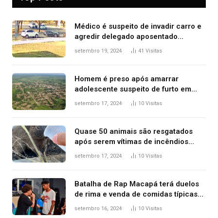
Médico é suspeito de invadir carro e
agredir delegado aposentado
durante confusão no trânsito
setembro 19, 2024
41
Visitas
Homem é preso após amarrar
adolescente suspeito de furto em
estaca de cerca e agredi-lo
setembro 17, 2024
10
Visitas
Quase 50 animais são resgatados
após serem vítimas de incêndios
florestais no Tocantins
setembro 17, 2024
10
Visitas
Batalha de Rap Macapá terá duelos
de rima e venda de comidas típicas
no Mercado Central
setembro 16, 2024
10
Visitas