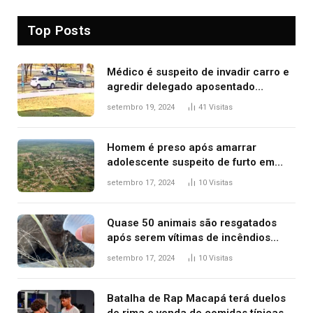
Top Posts
Médico é suspeito de invadir carro e
agredir delegado aposentado
durante confusão no trânsito
setembro 19, 2024
41
Visitas
Homem é preso após amarrar
adolescente suspeito de furto em
estaca de cerca e agredi-lo
setembro 17, 2024
10
Visitas
Quase 50 animais são resgatados
após serem vítimas de incêndios
florestais no Tocantins
setembro 17, 2024
10
Visitas
Batalha de Rap Macapá terá duelos
de rima e venda de comidas típicas