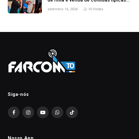
no Mercado Central
setembro 16, 2024
10
Visitas
Siga-nós
Facebook
Instagram
YouTube
WhatsApp
TikTok
Nosso App