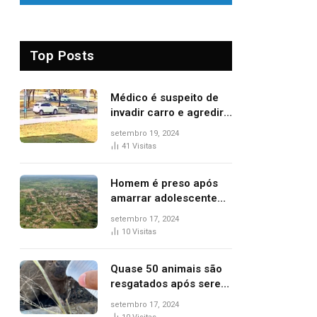
Top Posts
Médico é suspeito de
invadir carro e agredir
delegado aposentado
setembro 19, 2024
durante confusão no
41
Visitas
trânsito
Homem é preso após
amarrar adolescente
suspeito de furto em
setembro 17, 2024
estaca de cerca e
10
Visitas
agredi-lo
Quase 50 animais são
resgatados após serem
vítimas de incêndios
setembro 17, 2024
florestais no Tocantins