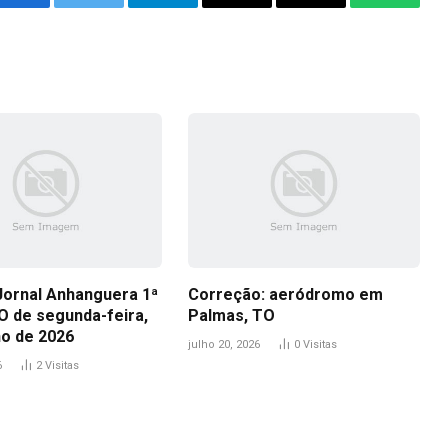
Facebook
Twitter
Telegram
Email
Copy
WhatsA
Link
Jornal Anhanguera 1ª
Correção: aeródromo em
O de segunda-feira,
Palmas, TO
ho de 2026
julho 20, 2026
0
Visitas
6
2
Visitas