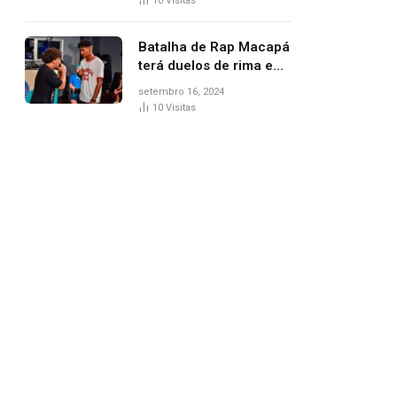
10
Visitas
Batalha de Rap Macapá
terá duelos de rima e
venda de comidas
setembro 16, 2024
típicas no Mercado
10
Visitas
Central