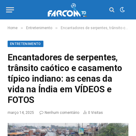
»
»
Home
Entretenimento
Encantadores de serpentes, trânsito caótico e casamento típico indiano: as cenas da vida na Índia em VÍDEOS e FOTOS
ENTRETENIMENTO
Encantadores de serpentes,
trânsito caótico e casamento
típico indiano: as cenas da
vida na Índia em VÍDEOS e
FOTOS
março 14, 2025
Nenhum comentário
0
Visitas