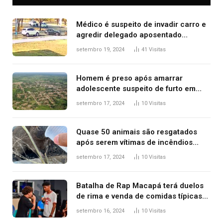
Médico é suspeito de invadir carro e
agredir delegado aposentado
durante confusão no trânsito
setembro 19, 2024
41
Visitas
Homem é preso após amarrar
adolescente suspeito de furto em
estaca de cerca e agredi-lo
setembro 17, 2024
10
Visitas
Quase 50 animais são resgatados
após serem vítimas de incêndios
florestais no Tocantins
setembro 17, 2024
10
Visitas
Batalha de Rap Macapá terá duelos
de rima e venda de comidas típicas
no Mercado Central
setembro 16, 2024
10
Visitas