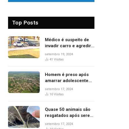
Top Posts
Médico é suspeito de
invadir carro e agredir
delegado aposentado
setembro 19, 2024
durante confusão no
41
Visitas
trânsito
Homem é preso após
amarrar adolescente
suspeito de furto em
setembro 17, 2024
estaca de cerca e
10
Visitas
agredi-lo
Quase 50 animais são
resgatados após serem
vítimas de incêndios
setembro 17, 2024
florestais no Tocantins