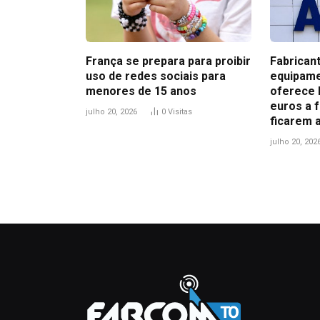
França se prepara para proibir
Fabrican
uso de redes sociais para
equipame
menores de 15 anos
oferece 
euros a 
julho 20, 2026
0
Visitas
ficarem 
julho 20, 202