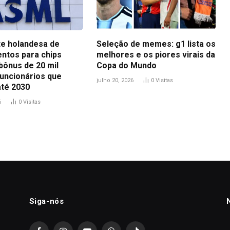
te holandesa de
Seleção de memes: g1 lista os
ntos para chips
melhores e os piores virais da
bônus de 20 mil
Copa do Mundo
funcionários que
julho 20, 2026
0
Visitas
até 2030
6
0
Visitas
Siga-nós