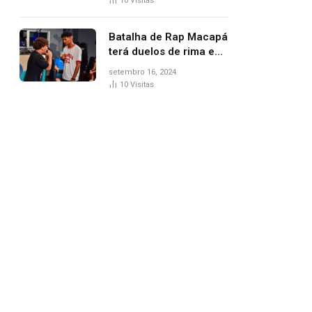
10
Visitas
Batalha de Rap Macapá
terá duelos de rima e
venda de comidas
setembro 16, 2024
típicas no Mercado
10
Visitas
Central