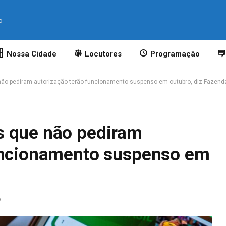
o
Nossa Cidade
Locutores
Programação
ão pediram autorização terão funcionamento suspenso em outubro, diz Fazend
s que não pediram
funcionamento suspenso em
s