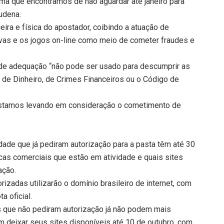
rma que encontramos de não aguardar até janeiro para
Dudena.
ira e física do apostador, coibindo a atuação de
vas e os jogos on-line como meio de cometer fraudes e
o de adequação “não pode ser usado para descumprir as
m de Dinheiro, de Crimes Financeiros ou o Código de
 estamos levando em consideração o cometimento de
ade que já pediram autorização para a pasta têm até 30
cas comerciais que estão em atividade e quais sites
ação.
orizadas utilizarão o domínio brasileiro de internet, com
a oficial.
 que não pediram autorização já não podem mais
am deixar seus sites disponíveis até 10 de outubro, com