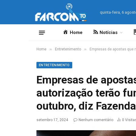
quinta-feira, 6 agost
Home
Notícias
»
»
Home
Entretenimento
Empresas de apostas que n
ENTRETENIMENTO
Empresas de aposta
autorização terão 
outubro, diz Fazenda
setembro 17, 2024
Nenhum comentário
0
Visita