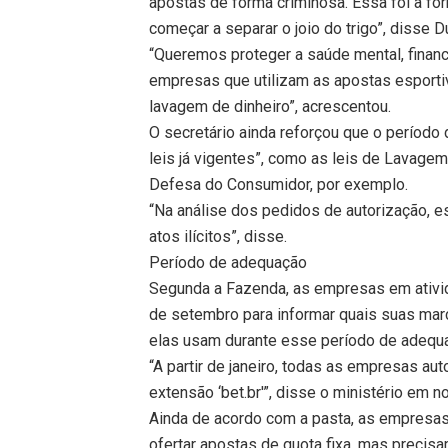
apostas de forma criminosa. Essa foi a fo
começar a separar o joio do trigo”, disse 
“Queremos proteger a saúde mental, finance
empresas que utilizam as apostas esporti
lavagem de dinheiro”, acrescentou.
O secretário ainda reforçou que o períod
leis já vigentes”, como as leis de Lavage
Defesa do Consumidor, por exemplo.
“Na análise dos pedidos de autorização,
atos ilícitos”, disse.
Período de adequação
Segunda a Fazenda, as empresas em ativid
de setembro para informar quais suas mar
elas usam durante esse período de adequ
“A partir de janeiro, todas as empresas aut
extensão ‘bet.br'”, disse o ministério em not
Ainda de acordo com a pasta, as empresas
ofertar apostas de quota fixa, mas precis